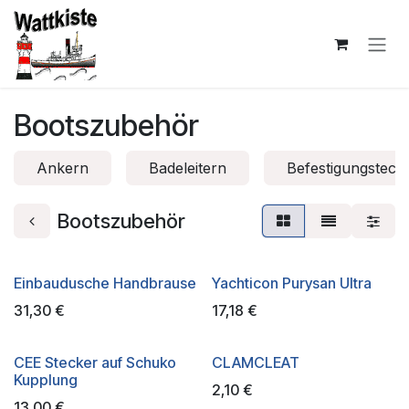
Zum Inhalt springen
Bootszubehör
Ankern
Badeleitern
Befestigungstech
Bootszubehör
Einbaudusche Handbrause
Yachticon Purysan Ultra
31,30
€
17,18
€
CEE Stecker auf Schuko
CLAMCLEAT
Kupplung
2,10
€
13,00
€