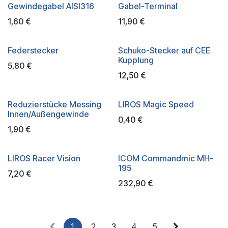
Gewindegabel AISI316
Gabel-Terminal
1,60
€
11,90
€
Federstecker
Schuko-Stecker auf CEE
Kupplung
5,80
€
12,50
€
Reduzierstücke Messing
LIROS Magic Speed
Innen/Außengewinde
0,40
€
1,90
€
LIROS Racer Vision
ICOM Commandmic MH-
195
7,20
€
232,90
€
1
2
3
4
5