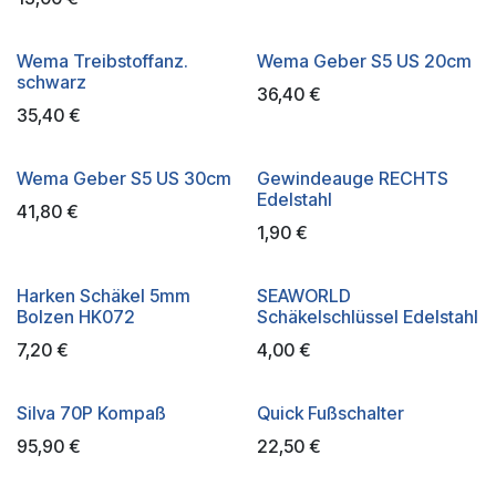
Wema Treibstoffanz.
Wema Geber S5 US 20cm
schwarz
36,40
€
35,40
€
Wema Geber S5 US 30cm
Gewindeauge RECHTS
Edelstahl
41,80
€
1,90
€
Harken Schäkel 5mm
SEAWORLD
Bolzen HK072
Schäkelschlüssel Edelstahl
7,20
€
4,00
€
Silva 70P Kompaß
Quick Fußschalter
95,90
€
22,50
€