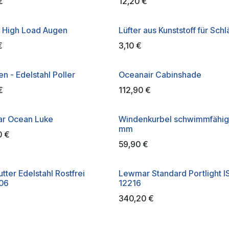
€
12,20
€
n High Load Augen
Lüfter aus Kunststoff für Sch
€
3,10
€
n - Edelstahl Poller
Oceanair Cabinshade
€
112,90
€
r Ocean Luke
Windenkurbel schwimmfähig
mm
0
€
59,90
€
tter Edelstahl Rostfrei
Lewmar Standard Portlight I
06
12216
340,20
€