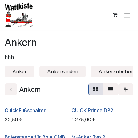
Zum Inhalt springen
Ankern
hhh
Anker
Ankerwinden
Ankerzubehör
Ankern
Quick Fußschalter
QUICK Prince DP2
22,50
€
1.275,00
€
Bojenstange für Boje CMB
M-Anker Typ RL