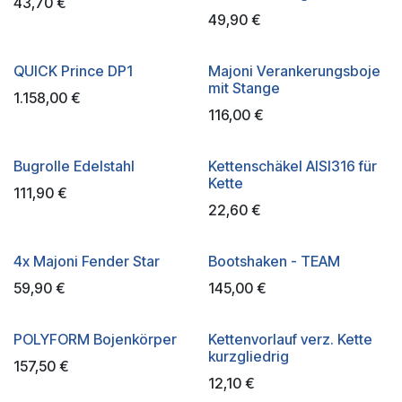
43,70
€
49,90
€
QUICK Prince DP1
Majoni Verankerungsboje
mit Stange
1.158,00
€
116,00
€
Bugrolle Edelstahl
Kettenschäkel AISI316 für
Kette
111,90
€
22,60
€
4x Majoni Fender Star
Bootshaken - TEAM
59,90
€
145,00
€
POLYFORM Bojenkörper
Kettenvorlauf verz. Kette
kurzgliedrig
157,50
€
12,10
€