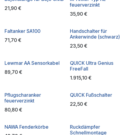
feuerverzinkt
21,90
€
35,90
€
Faltanker SA100
Handschalter für
Ankerwinde (schwarz)
71,70
€
23,50
€
Lewmar AA Sensorkabel
QUICK Ultra Genius
FreeFall
89,70
€
1.915,10
€
Pflugscharanker
QUICK Fußschalter
feuerverzinkt
22,50
€
80,80
€
NAWA Fenderkörbe
Ruckdämpfer
Schnellmontage