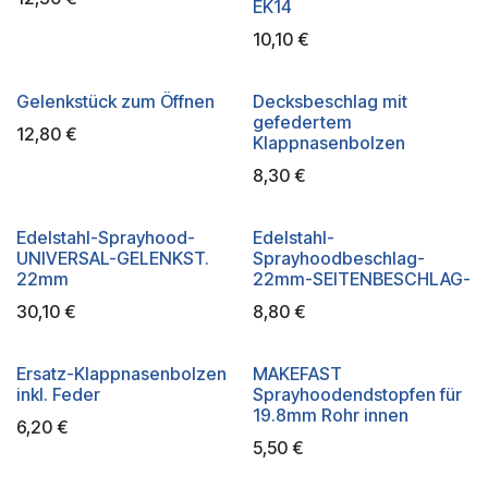
EK14
10,10
€
Gelenkstück zum Öffnen
Decksbeschlag mit
gefedertem
12,80
€
Klappnasenbolzen
8,30
€
Edelstahl-Sprayhood-
Edelstahl-
UNIVERSAL-GELENKST.
Sprayhoodbeschlag-
22mm
22mm-SEITENBESCHLAG-
30,10
€
8,80
€
Ersatz-Klappnasenbolzen
MAKEFAST
inkl. Feder
Sprayhoodendstopfen für
19.8mm Rohr innen
6,20
€
5,50
€