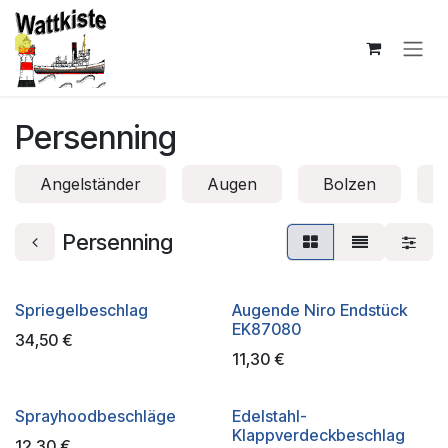
Zum Inhalt springen
Persenning
Angelständer
Augen
Bolzen
Persenning
Spriegelbeschlag
Augende Niro Endstück
EK87080
34,50
€
11,30
€
Sprayhoodbeschläge
Edelstahl-
Klappverdeckbeschlag
12,30
€