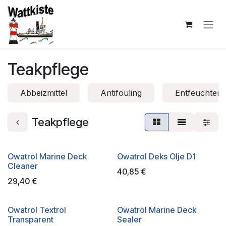
Zum Inhalt springen
Teakpflege
Abbeizmittel
Antifouling
Entfeuchter
Teakpflege
Owatrol Marine Deck
Owatrol Deks Olje D1
Cleaner
40,85
€
29,40
€
Owatrol Textrol
Owatrol Marine Deck
Transparent
Sealer