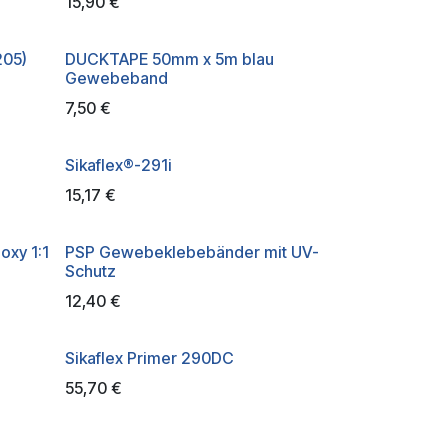
15,90
€
205)
DUCKTAPE 50mm x 5m blau
Gewebeband
7,50
€
Sikaflex®-291i
15,17
€
xy 1:1
PSP Gewebeklebebänder mit UV-
Schutz
12,40
€
Sikaflex Primer 290DC
55,70
€