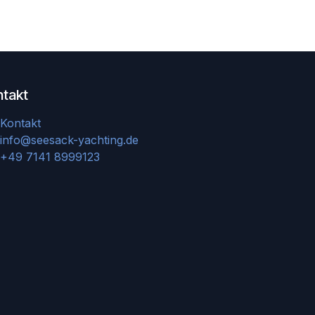
ntakt
Kontakt
info@seesack-yachting.de
+49 7141 8999123