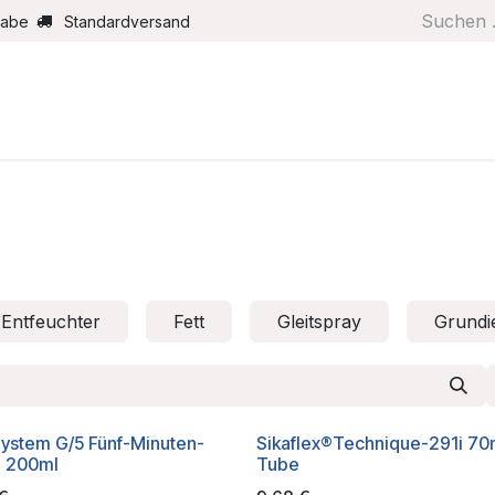
gabe
Standardversand
Boote/Motoren
Farbe/Pflege
Maritimes
Segel
Entfeuchter
Fett
Gleitspray
Grundi
ystem G/5 Fünf-Minuten-
Sikaflex®Technique-291i 70
d 200ml
Tube