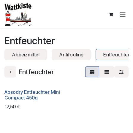
Zum Inhalt springen
Entfeuchter
Abbeizmittel
Antifouling
Entfeuchter
Entfeuchter
Absodry Entfeuchter Mini
Compact 450g
17,50
€