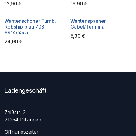
12,90
€
19,90
€
Wantenschoner Turnb.
Wantenspanner
Robship blau 708
Gabel/Terminal
8914/55cm
5,30
€
24,90
€
Ladengeschäft
Zeißstr. 3
71254 Ditzingen
Öffnungszeiten