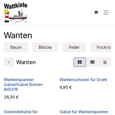
Zum Inhalt springen
Wanten
Baum
Blöcke
Feder
Fockrolle
Wanten
Wantenspanner
Wantenschoner für Draht
Gabel/Gabel Bolzen
6,90
€
AISI316
26,30
€
Gewindehülse für
Gabel für Wantenspanner