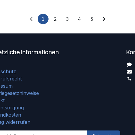
1
2
3
4
5
tzliche Informationen
Ko
nschutz
rufsrecht
essum
riegesetzhinweise
kt
entsorgung
andkosten
ag widerrufen