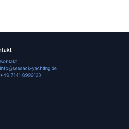
ntakt
Kontakt
info@seesack-yachting.de
+49 7141 8999123