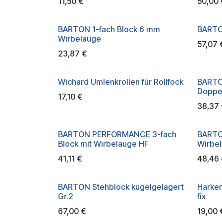
11,50
€
50,00
BARTON 1-fach Block 6 mm
BARTON
Wirbelauge
57,07
23,87
€
Wichard Umlenkrollen für Rollfock
BART
Doppel
17,10
€
38,37
BARTON PERFORMANCE 3-fach
BARTON
Block mit Wirbelauge HF
Wirbe
41,11
€
48,46
BARTON Stehblock kugelgelagert
Harke
Gr.2
fix
67,00
€
19,00