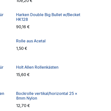
109,20
€
ür
Harken Double Big Bullet w/Becket
HK128
90,16
€
Rolle aus Acetal
1,50
€
ür
Holt Allen Rollenkästen
15,60
€
ten
Bockrolle vertikal/horizontal 25 x
8mm Nylon
12,70
€