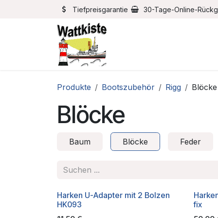
Zum Inhalt springen
Tiefpreisgarantie
30-Tage-Online-Rück
Home
Bootszubehör
Produkte
Bootszubehör
Rigg
Blöcke
Blöcke
Baum
Blöcke
Feder
Harken U-Adapter mit 2 Bolzen
Harke
HK093
fix