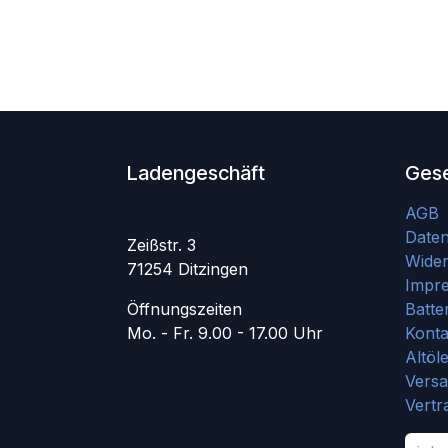
Ladengeschäft
Gese
AGB
Date
Zeißstr. 3
Wider
71254 Ditzingen
Impr
Öffnungszeiten
Batte
Mo. - Fr. 9.00 - 17.00 Uhr
Konta
Altöl
Vers
Vertr