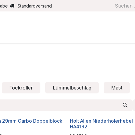
gabe
Standardversand
Boote/Motoren
Farbe/Pflege
Maritimes
Segel
Fockroller
Lümmelbeschlag
Mast
n 29mm Carbo Doppelblock
Holt Allen Niederholerhebel
HA4192