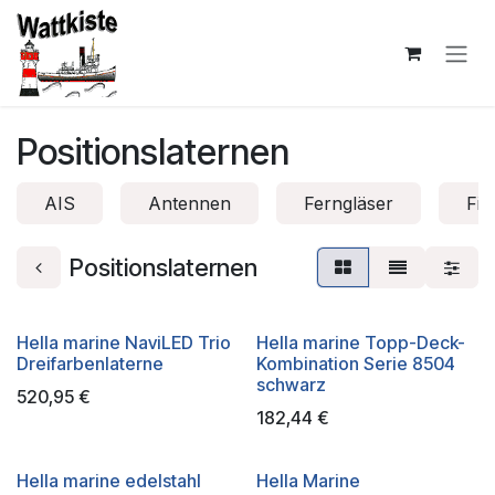
Zum Inhalt springen
Positionslaternen
AIS
Antennen
Ferngläser
Fis
Positionslaternen
Hella marine NaviLED Trio
Hella marine Topp-Deck-
Dreifarbenlaterne
Kombination Serie 8504
schwarz
520,95
€
182,44
€
Hella marine edelstahl
Hella Marine