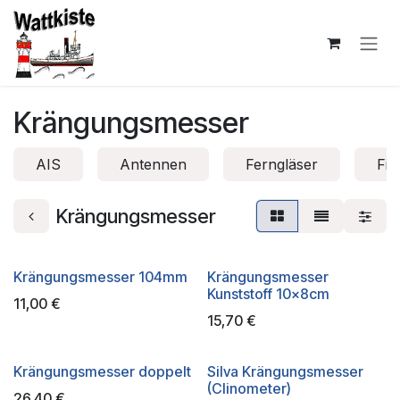
Zum Inhalt springen
Krängungsmesser
AIS
Antennen
Ferngläser
Fis
Krängungsmesser
Krängungsmesser 104mm
Krängungsmesser
Kunststoff 10x8cm
11,00
€
15,70
€
Krängungsmesser doppelt
Silva Krängungsmesser
(Clinometer)
26,40
€