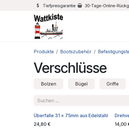
Zum Inhalt springen
Tiefpreisgarantie
30-Tage-Online-Rück
Home
Bootszubehör
Produkte
Bootszubehör
Befestigungst
Verschlüsse
Bolzen
Bügel
Griffe
Überfalle 31 x 75mm aus Edelstahl
Drehv
24,80
€
14,00