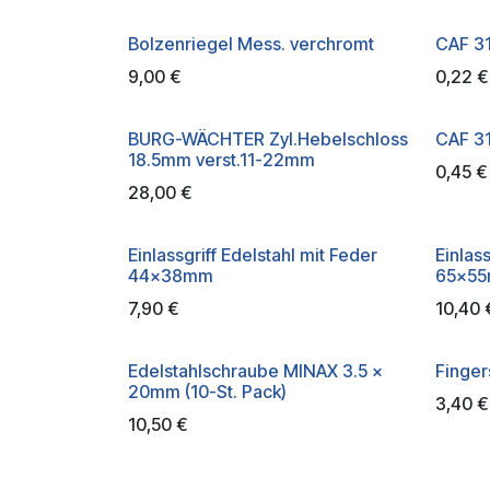
Bolzenriegel Mess. verchromt
CAF 31
9,00
€
0,22
€
BURG-WÄCHTER Zyl.Hebelschloss
CAF 31
18.5mm verst.11-22mm
0,45
€
28,00
€
Einlassgriff Edelstahl mit Feder
Einlas
44x38mm
65x5
7,90
€
10,40
Edelstahlschraube MINAX 3.5 x
Finge
20mm (10-St. Pack)
3,40
€
10,50
€