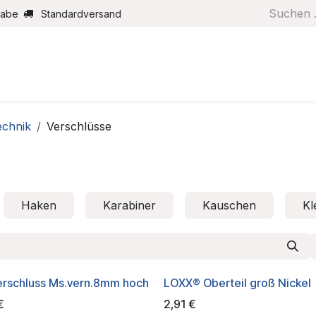
gabe
Standardversand
Boote/Motoren
Farbe/Pflege
Maritimes
Segel
echnik
Verschlüsse
Haken
Karabiner
Kauschen
K
erschluss Ms.vern.8mm hoch
LOXX® Oberteil groß Nickel
€
2,91
€