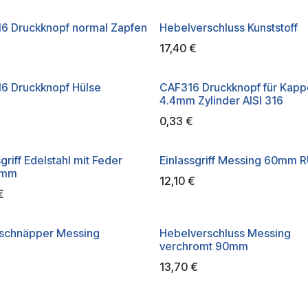
6 Druckknopf normal Zapfen
Hebelverschluss Kunststoff
17,40
€
6 Druckknopf Hülse
CAF316 Druckknopf für Kapp
4.4mm Zylinder AISI 316
0,33
€
sgriff Edelstahl mit Feder
Einlassgriff Messing 60mm 
5mm
12,10
€
€
rschnäpper Messing
Hebelverschluss Messing
verchromt 90mm
13,70
€