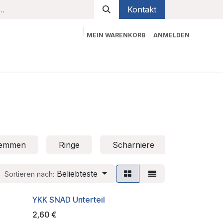
Kontakt
MEIN WARENKORB
ANMELDEN
bekleidung
Sicherheit
Kontaktieren Sie uns
lemmen
Ringe
Scharniere
Schellen
Beliebteste
Sortieren nach:
YKK SNAD Unterteil
2,60
€