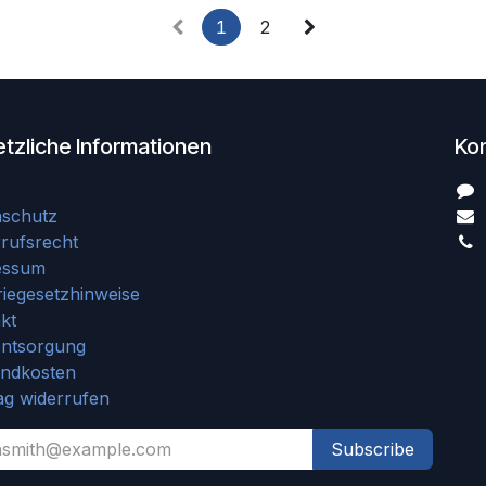
1
2
tzliche Informationen
Ko
nschutz
rufsrecht
essum
riegesetzhinweise
kt
entsorgung
andkosten
ag widerrufen
Subscribe