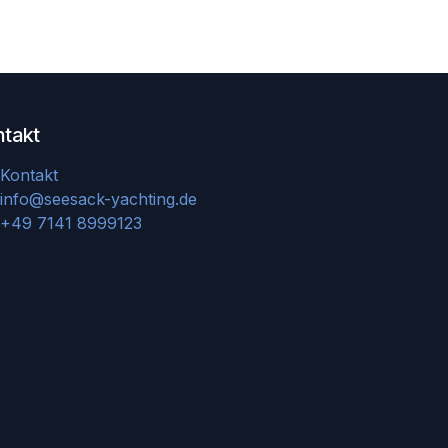
ntakt
Kontakt
info@seesack-yachting.de
+49 7141 8999123