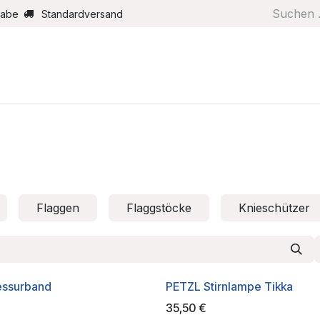
gabe
Standardversand
Boote/Motoren
Farbe/Pflege
Maritimes
Segel
Flaggen
Flaggstöcke
Knieschützer
essurband
PETZL Stirnlampe Tikka
35,50
€