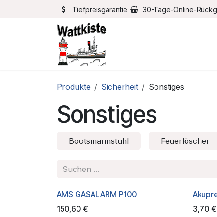
Zum Inhalt springen
Tiefpreisgarantie
30-Tage-Online-Rück
Home
Bootszubehör
Produkte
Sicherheit
Sonstiges
Sonstiges
Bootsmannstuhl
Feuerlöscher
AMS GASALARM P100
Akupr
150,60
€
3,70
€