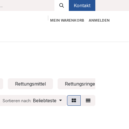
Kontakt
MEIN WARENKORB
ANMELDEN
bekleidung
Sicherheit
Kontaktieren Sie uns
Rettungsmittel
Rettungsringe
Rettun
Beliebteste
Sortieren nach: