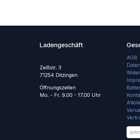
Ladengeschäft
Gese
AGB
Date
Zeißstr. 3
Wider
71254 Ditzingen
Impr
Öffnungszeiten
Batte
Mo. - Fr. 9.00 - 17.00 Uhr
Konta
Altöl
Vers
Vertr