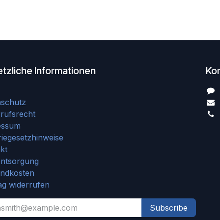
tzliche Informationen
Ko
nschutz
rufsrecht
essum
riegesetzhinweise
kt
entsorgung
andkosten
ag widerrufen
Subscribe