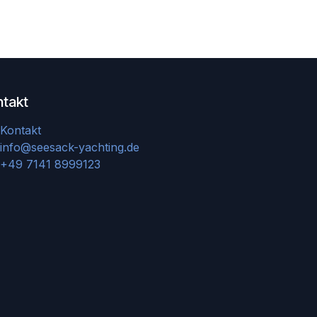
ntakt
Kontakt
info@seesack-yachting.de
+49 7141 8999123