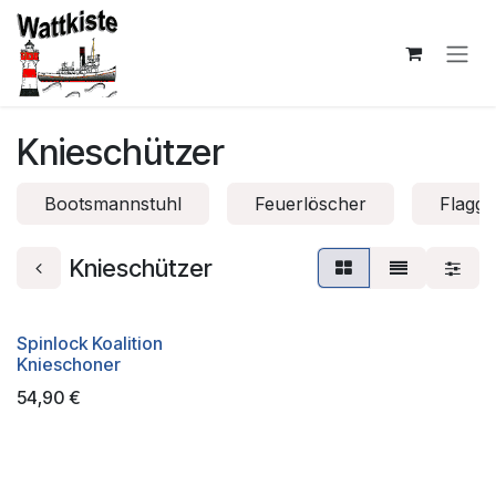
Zum Inhalt springen
Knieschützer
Bootsmannstuhl
Feuerlöscher
Flagg
Knieschützer
Spinlock Koalition
Knieschoner
54,90
€