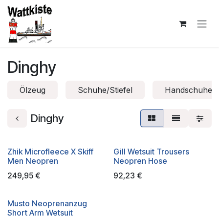
Zum Inhalt springen
Dinghy
Ölzeug
Schuhe/Stiefel
Handschuhe
Dinghy
Zhik Microfleece X Skiff
Gill Wetsuit Trousers
Men Neopren
Neopren Hose
249,95
€
92,23
€
Musto Neoprenanzug
Short Arm Wetsuit