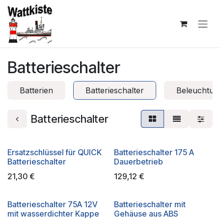
Zum Inhalt springen
Batterieschalter
Batterien
Batterieschalter
Beleuchtun
Batterieschalter
Ersatzschlüssel für QUICK
Batterieschalter 175 A
Batterieschalter
Dauerbetrieb
21,30
€
129,12
€
Batterieschalter 75A 12V
Batterieschalter mit
mit wasserdichter Kappe
Gehäuse aus ABS