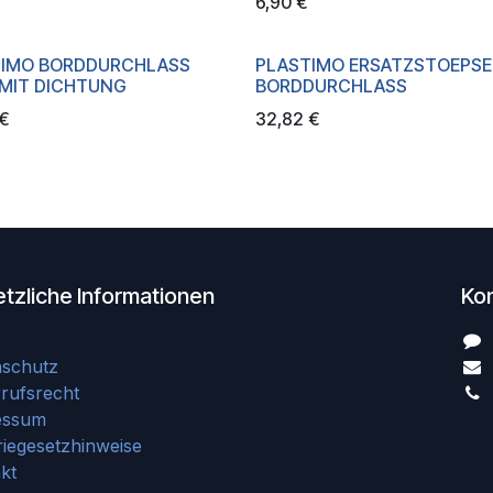
6,90
€
TIMO BORDDURCHLASS
PLASTIMO ERSATZSTOEPSEL
MIT DICHTUNG
BORDDURCHLASS
€
32,82
€
tzliche Informationen
Ko
nschutz
rufsrecht
essum
riegesetzhinweise
kt