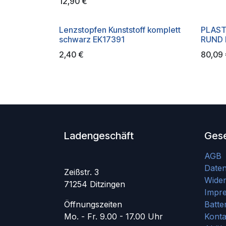
12,90
€
Lenzstopfen Kunststoff komplett
PLAS
schwarz EK17391
RUND 
2,40
€
80,09
Ladengeschäft
Gese
AGB
Date
Zeißstr. 3
Wider
71254 Ditzingen
Impr
Öffnungszeiten
Batte
Mo. - Fr. 9.00 - 17.00 Uhr
Konta