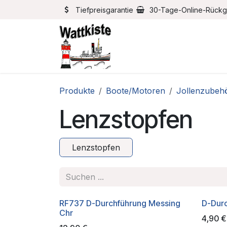
Zum Inhalt springen
Tiefpreisgarantie
30-Tage-Online-Rück
Home
Bootszubehör
Produkte
Boote/Motoren
Jollenzubeh
Lenzstopfen
Lenzstopfen
RF737 D-Durchführung Messing
D-Dur
Chr
4,90
€