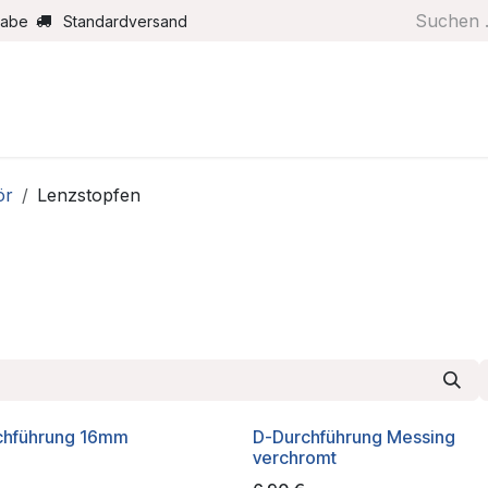
gabe
Standardversand
Boote/Motoren
Farbe/Pflege
Maritimes
Segel
ör
Lenzstopfen
chführung 16mm
D-Durchführung Messing
verchromt