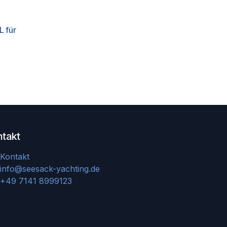
 für
ntakt
Kontakt
info@seesack-yachting.de
+49 7141 8999123