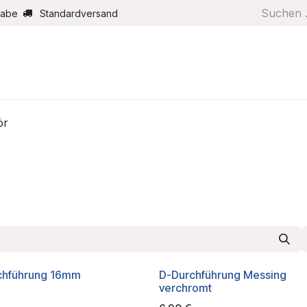
gabe
Standardversand
Boote/Motoren
Farbe/Pflege
Maritimes
Segel
ör
chführung 16mm
D-Durchführung Messing
verchromt