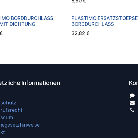
6,90
€
TIMO BORDDURCHLASS
PLASTIMO ERSATZSTOEPSEL
MIT DICHTUNG
BORDDURCHLASS
€
32,82
€
tzliche Informationen
Ko
nschutz
rufsrecht
essum
riegesetzhinweise
kt