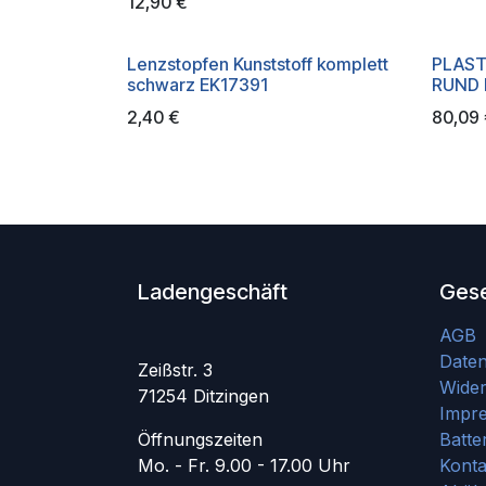
12,90
€
Lenzstopfen Kunststoff komplett
PLAS
schwarz EK17391
RUND 
2,40
€
80,09
Ladengeschäft
Gese
AGB
Date
Zeißstr. 3
Wider
71254 Ditzingen
Impr
Öffnungszeiten
Batte
Mo. - Fr. 9.00 - 17.00 Uhr
Konta