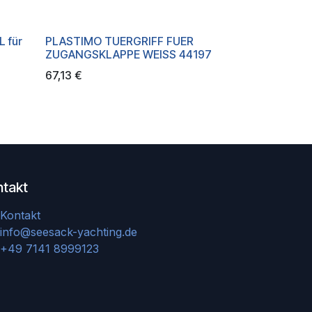
 für
PLASTIMO TUERGRIFF FUER
ZUGANGSKLAPPE WEISS 44197
67,13
€
ntakt
Kontakt
info@seesack-yachting.de
+49 7141 8999123