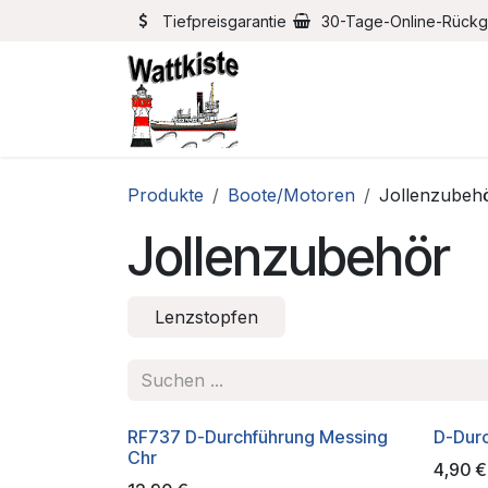
Zum Inhalt springen
Tiefpreisgarantie
30-Tage-Online-Rück
Home
Bootszubehör
Produkte
Boote/Motoren
Jollenzubeh
Jollenzubehör
Lenzstopfen
RF737 D-Durchführung Messing
D-Dur
Chr
4,90
€