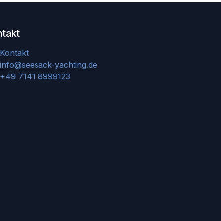
ntakt
Kontakt
info@seesack-yachting.de
+49 7141 8999123