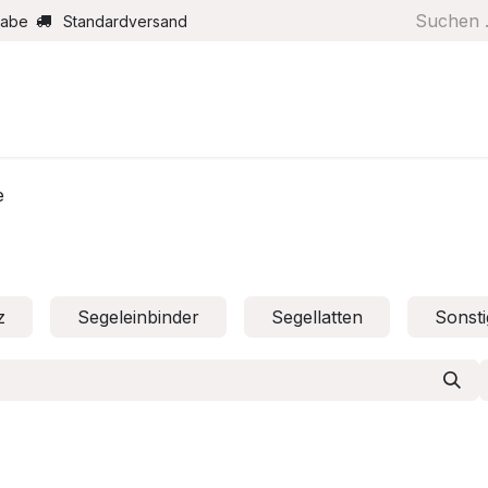
gabe
Standardversand
Boote/Motoren
Farbe/Pflege
Maritimes
Segel
e
z
Segeleinbinder
Segellatten
Sonsti