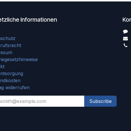
tzliche Informationen
Ko
nschutz
rufsrecht
essum
riegesetzhinweise
kt
entsorgung
andkosten
ag widerrufen
Subscribe