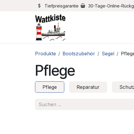
Zum Inhalt springen
Tiefpreisgarantie
30-Tage-Online-Rück
Home
Bootszubehör
Produkte
Bootszubehör
Segel
Pfleg
Pflege
Pflege
Reparatur
Schut