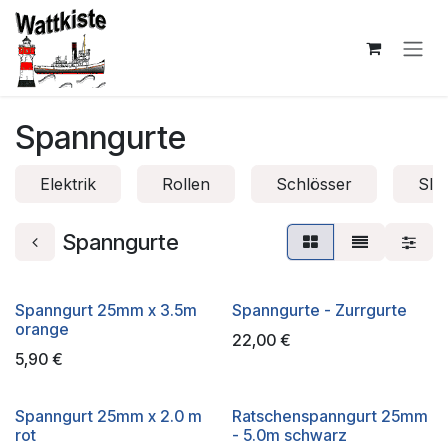
Zum Inhalt springen
Spanngurte
Elektrik
Rollen
Schlösser
Sli
Spanngurte
Spanngurt 25mm x 3.5m
Spanngurte - Zurrgurte
orange
22,00
€
5,90
€
Spanngurt 25mm x 2.0 m
Ratschenspanngurt 25mm
rot
- 5.0m schwarz