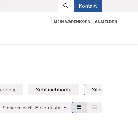
Kontakt
MEIN WARENKORB
ANMELDEN
bekleidung
Sicherheit
Kontaktieren Sie uns
enning
Schlauchboote
Sitze
Sliprä
Beliebteste
Sortieren nach: