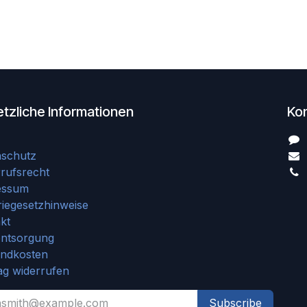
tzliche Informationen
Ko
nschutz
rufsrecht
essum
riegesetzhinweise
kt
entsorgung
andkosten
ag widerrufen
Subscribe