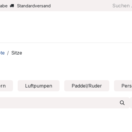
gabe
Standardversand
Boote/Motoren
Farbe/Pflege
Maritimes
Segel
te
Sitze
ern
Luftpumpen
Paddel/Ruder
Pers