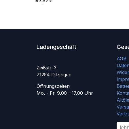
143,52
€
Ladengeschäft
Gese
AGB
Date
Zeißstr. 3
Wider
71254 Ditzingen
Impr
Öffnungszeiten
Batte
Mo. - Fr. 9.00 - 17.00 Uhr
Konta
Altöl
Vers
Vertr