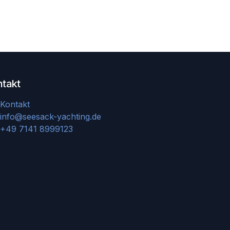
ntakt
Kontakt
info@seesack-yachting.de
+49 7141 8999123