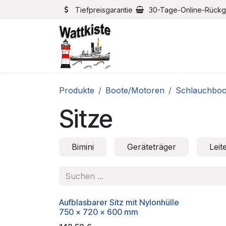
Zum Inhalt springen
Tiefpreisgarantie
30-Tage-Online-Rück
Home
Bootszubehör
Produkte
Boote/Motoren
Schlauchboo
Sitze
Bimini
Geräteträger
Leit
Aufblasbarer Sitz mit Nylonhülle
750 x 720 x 600 mm