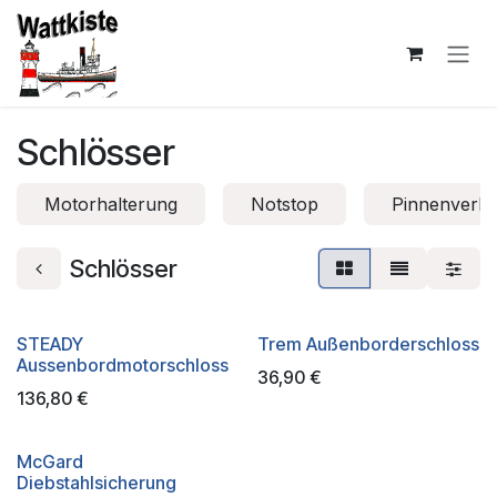
Zum Inhalt springen
Schlösser
Motorhalterung
Notstop
Pinnenverlä
Schlösser
STEADY
Trem Außenborderschloss
Aussenbordmotorschloss
36,90
€
136,80
€
McGard
Diebstahlsicherung