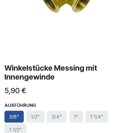
Winkelstücke Messing mit
Innengewinde
5,90
€
AUSFÜHRUNG
3/8"
1/2"
3/4"
1"
1 1/4"
1 1/2"