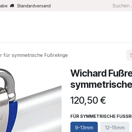
gabe
Standardversand
Boote/Motoren
Farbe/Pflege
Maritimes
Segel
r für symmetrische Fußrelinge
Wichard Fußre
symmetrische
120,50
€
FÜR SYMMETRISCHE FUSSRE
9-13mm
12-15mm