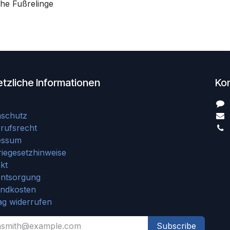
he Fußrelinge
tzliche Informationen
Ko
nschutz
rufsrecht
essum
riegesetzhinweise
kt
entsorgung
andkosten
ag widerrufen
Subscribe