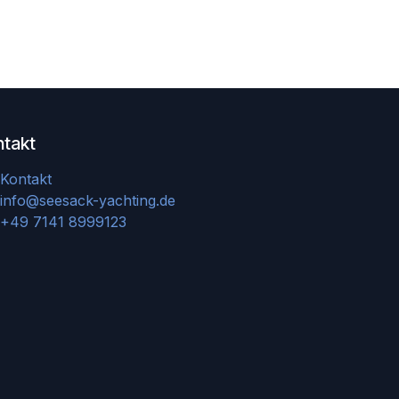
ntakt
Kontakt
info@seesack-yachting.de
+49 7141 8999123