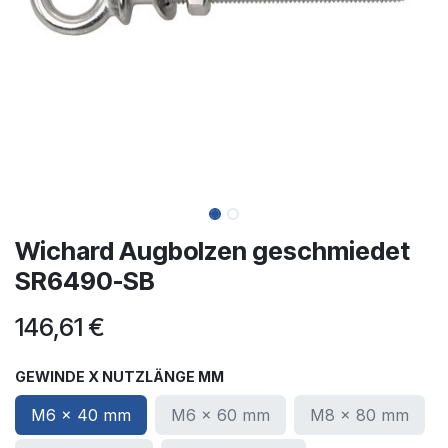
Wichard Augbolzen geschmiedet
SR6490-SB
146,61
€
GEWINDE X NUTZLÄNGE MM
M6 x 40 mm
M6 x 60 mm
M8 x 80 mm