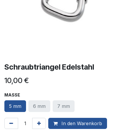
Schraubtriangel Edelstahl
10,00
€
MASSE
5 mm
6 mm
7 mm
In den Warenkorb