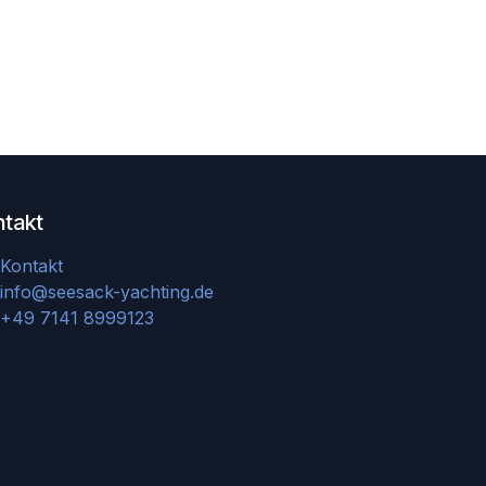
ntakt
Kontakt
info@seesack-yachting.de
+49 7141 8999123