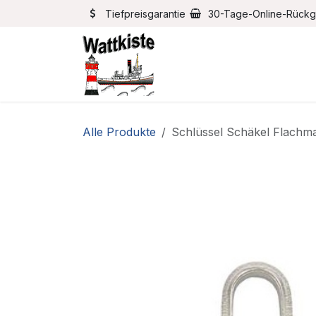
Zum Inhalt springen
Tiefpreisgarantie
30-Tage-Online-Rück
Home
Bootszubehör
Alle Produkte
Schlüssel Schäkel Flachma