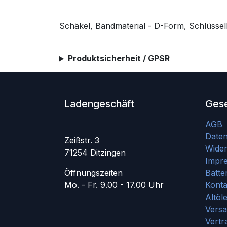
Schäkel, Bandmaterial - D-Form, Schlüssel
Produktsicherheit / GPSR
Ladengeschäft
Gese
AGB
Date
Zeißstr. 3
Wider
71254 Ditzingen
Impr
Öffnungszeiten
Batte
Mo. - Fr. 9.00 - 17.00 Uhr
Konta
Altöl
Vers
Vertr