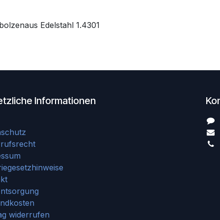
bolzenaus Edelstahl 1.4301
tzliche Informationen
Ko
nschutz
rufsrecht
essum
riegesetzhinweise
kt
entsorgung
andkosten
ag widerrufen