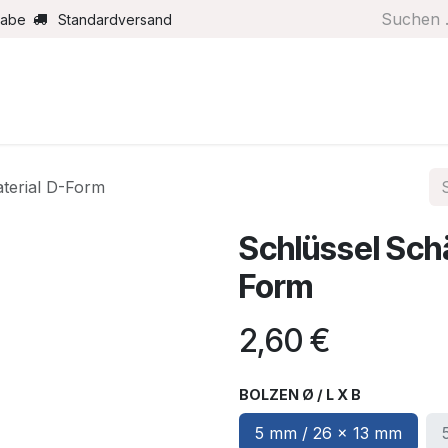
gabe
Standardversand
Boote/Motoren
Farbe/Pflege
Maritimes
Segel
terial D-Form
Schlüssel Sch
Form
2,60
€
BOLZEN Ø / L X B
5 mm / 26 x 13 mm