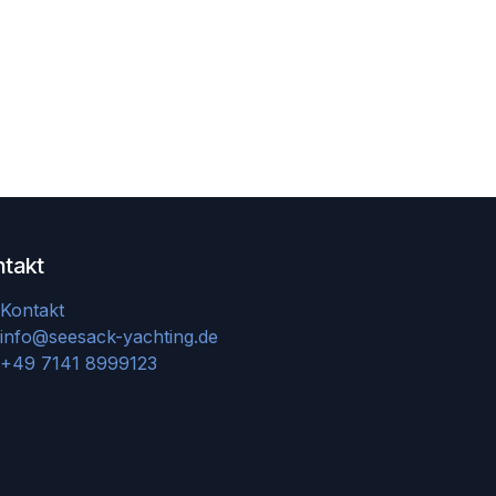
ntakt
Kontakt
info@seesack-yachting.de
+49 7141 8999123