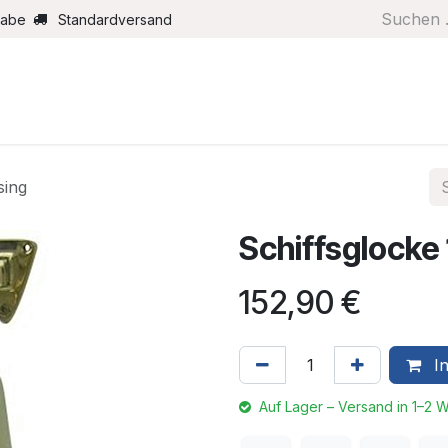
gabe
Standardversand
Boote/Motoren
Farbe/Pflege
Maritimes
Segel
sing
Schiffsglocke
152,90
€
In
Auf Lager – Versand in 1–2 