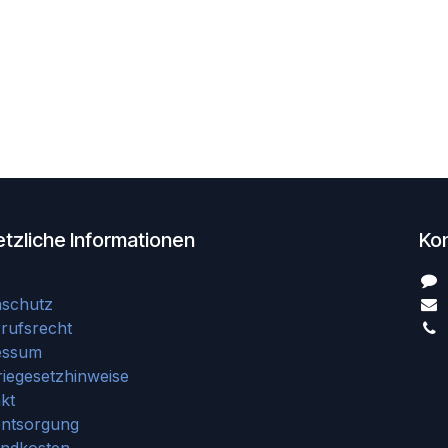
tzliche Informationen
Ko
nschutz
rufsrecht
essum
riegesetzhinweise
kt
entsorgung