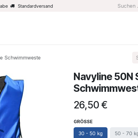
gabe
Standardversand
Boote/Motoren
Farbe/Pflege
Maritimes
Segel
fe Schwimmweste
Navyline 50N
Schwimmwes
26,50
€
GRÖSSE
30 - 50 kg
50 - 70 k