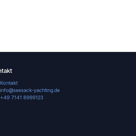
ntakt
Kontakt
info@seesack-yachting.de
+49 7141 8999123