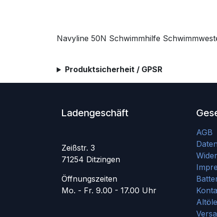
Navyline 50N Schwimmhilfe Schwimmwest
Produktsicherheit / GPSR
Ladengeschäft
Gese
AGB
Date
Zeißstr. 3
Wider
71254 Ditzingen
Impr
Öffnungszeiten
Batte
Mo. - Fr. 9.00 - 17.00 Uhr
Konta
Altöl
Vers