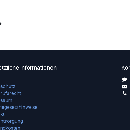
e
tzliche Informationen
Ko
nschutz
rufsrecht
essum
riegesetzhinweise
kt
entsorgung
andkosten