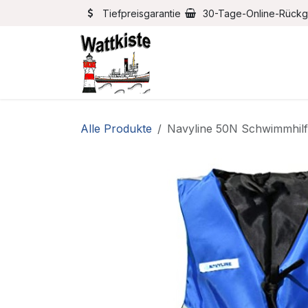
Zum Inhalt springen
Tiefpreisgarantie
30-Tage-Online-Rück
Home
Bootszubehör
Alle Produkte
Navyline 50N Schwimmhil