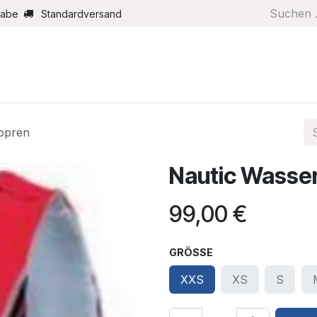
gabe
Standardversand
Boote/Motoren
Farbe/Pflege
Maritimes
Segel
opren
Nautic Wasse
99,00
€
GRÖSSE
XXS
XS
S