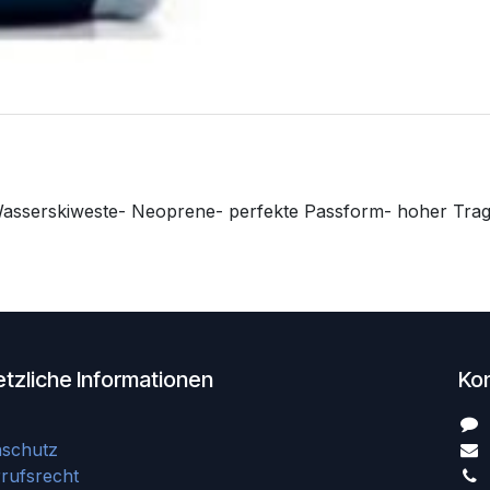
Wasserskiweste- Neoprene- perfekte Passform- hoher Tra
tzliche Informationen
Ko
nschutz
rufsrecht