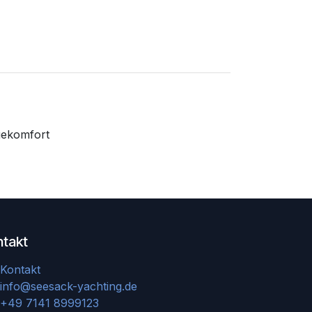
gekomfort
ntakt
Kontakt
info@seesack-yachting.de
+49 7141 8999123