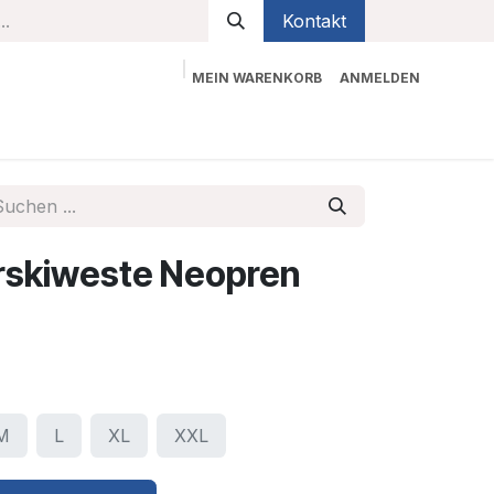
Kontakt
MEIN WARENKORB
ANMELDEN
bekleidung
Sicherheit
Kontaktieren Sie uns
rskiweste Neopren
M
L
XL
XXL