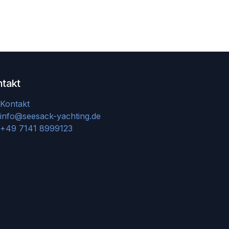
ntakt
Kontakt
info@seesack-yachting.de
+49 7141 8999123