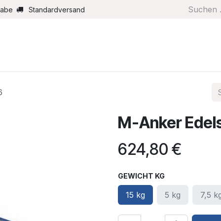
gabe
Standardversand
Boote/Motoren
Farbe/Pflege
Maritimes
Segel
6
M-Anker Edels
624,80
€
GEWICHT KG
15 kg
5 kg
7,5 k