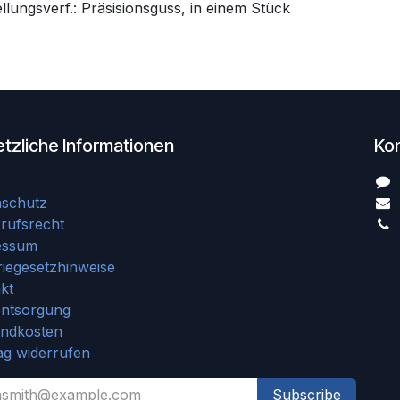
llungsverf.: Präsisionsguss, in einem Stück
tzliche Informationen
Ko
nschutz
rufsrecht
essum
riegesetzhinweise
kt
entsorgung
andkosten
ag widerrufen
Subscribe