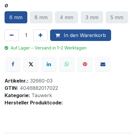
Ø
6 mm
8 mm
4 mm
3 mm
5 mm
In den Warenkorb
Auf Lager – Versand in 1–2 Werktagen
Artikelnr.:
32660-03
GTIN:
4046882017022
Kategorie:
Tauwerk
Hersteller Produktcode: