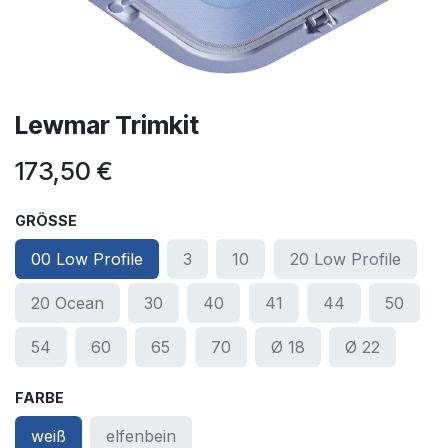
Lewmar Trimkit
173,50
€
GRÖSSE
00 Low Profile
3
10
20 Low Profile
20 Ocean
30
40
41
44
50
54
60
65
70
Ø 18
Ø 22
FARBE
weiß
elfenbein