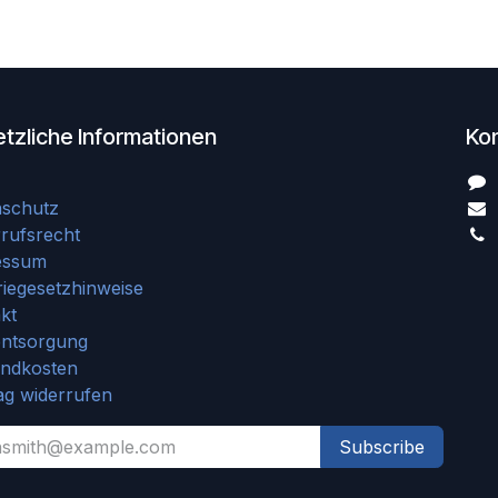
tzliche Informationen
Ko
nschutz
rufsrecht
essum
riegesetzhinweise
kt
entsorgung
andkosten
ag widerrufen
Subscribe