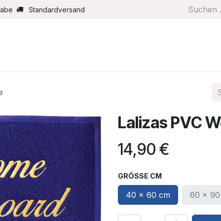
gabe
Standardversand
Boote/Motoren
Farbe/Pflege
Maritimes
Segel
e
Lalizas PVC 
14,90
€
GRÖSSE CM
40 x 60 cm
60 x 90