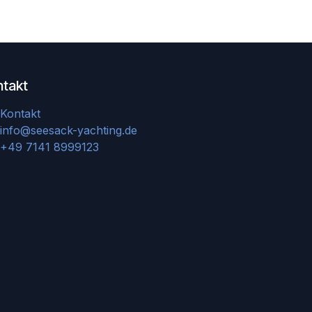
ntakt
Kontakt
info@seesack-yachting.de
+49 7141 8999123