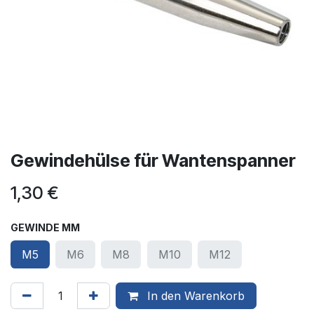
Gewindehülse für Wantenspanner
1,30
€
GEWINDE MM
M5
M6
M8
M10
M12
In den Warenkorb