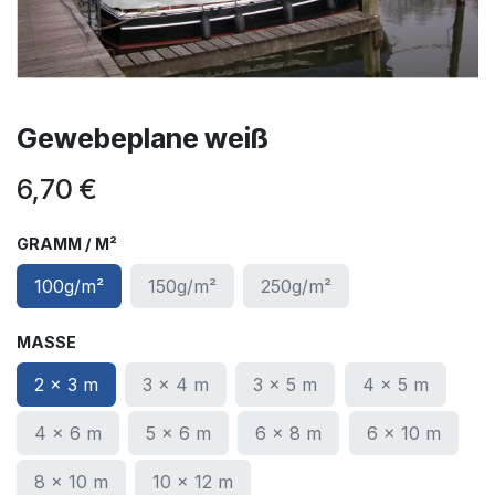
Gewebeplane weiß
6,70
€
GRAMM / M²
100g/m²
150g/m²
250g/m²
MASSE
2 x 3 m
3 x 4 m
3 x 5 m
4 x 5 m
4 x 6 m
5 x 6 m
6 x 8 m
6 x 10 m
8 x 10 m
10 x 12 m