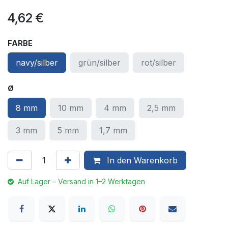
4,62
€
FARBE
navy/silber
grün/silber
rot/silber
Ø
8 mm
10 mm
4 mm
2,5 mm
3 mm
5 mm
1,7 mm
In den Warenkorb
Auf Lager – Versand in 1–2 Werktagen