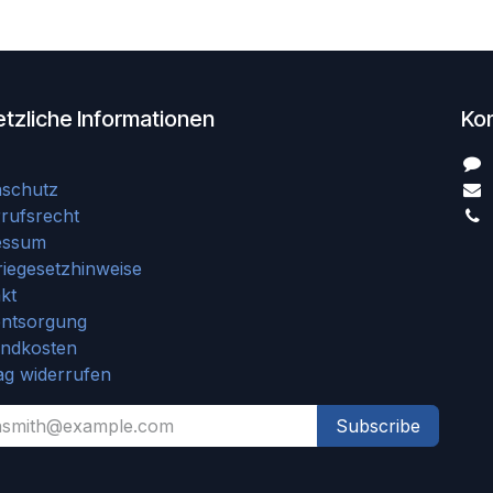
tzliche Informationen
Ko
nschutz
rufsrecht
essum
riegesetzhinweise
kt
entsorgung
andkosten
ag widerrufen
Subscribe