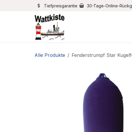
Zum Inhalt springen
Tiefpreisgarantie
30-Tage-Online-Rück
Home
Bootszubehör
Alle Produkte
Fenderstrumpf Star Kugel