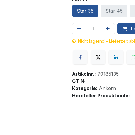
Star 35
Star 45
In
Nicht lagernd – Lieferzeit a
Artikelnr.:
79185135
GTIN:
Kategorie:
Ankern
Hersteller Produktcode: