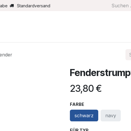
gabe
Standardversand
Boote/Motoren
Farbe/Pflege
Maritimes
Segel
fender
Fenderstrumpf
23,80
€
FARBE
schwarz
navy
FÜR TYP