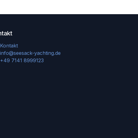
ntakt
Kontakt
info@seesack-yachting.de
+49 7141 8999123