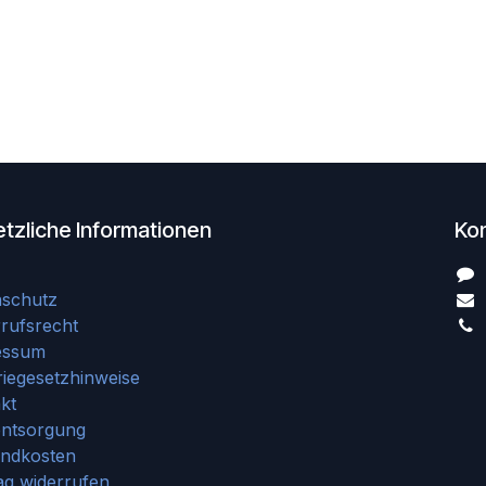
tzliche Informationen
Ko
nschutz
rufsrecht
essum
riegesetzhinweise
kt
entsorgung
andkosten
ag widerrufen