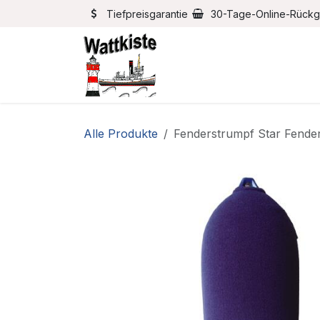
Zum Inhalt springen
Tiefpreisgarantie
30-Tage-Online-Rück
Home
Bootszubehör
Alle Produkte
Fenderstrumpf Star Fende