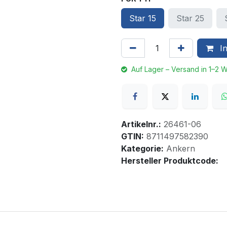
Star 15
Star 25
In
Auf Lager – Versand in 1–2 
Artikelnr.:
26461-06
GTIN:
8711497582390
Kategorie:
Ankern
Hersteller Produktcode: