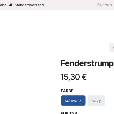
gabe
Standardversand
Boote/Motoren
Farbe/Pflege
Maritimes
Segel
r
Fenderstrumpf
15,30
€
FARBE
schwarz
navy
FÜR TYP