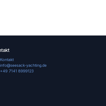
ntakt
Kontakt
info@seesack-yachting.de
+49 7141 8999123