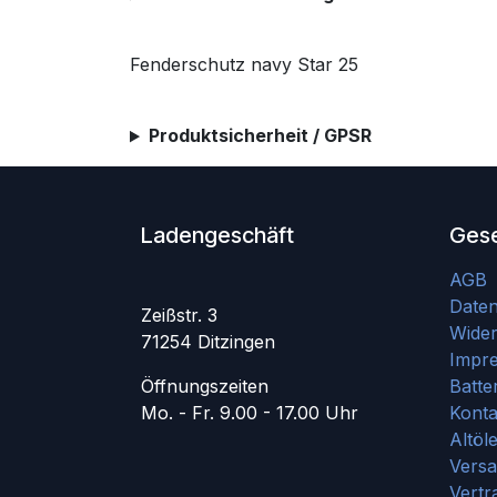
Fenderschutz navy Star 25
Produktsicherheit / GPSR
Ladengeschäft
Gese
AGB
Date
Zeißstr. 3
Wider
71254 Ditzingen
Impr
Öffnungszeiten
Batte
Mo. - Fr. 9.00 - 17.00 Uhr
Konta
Altöl
Vers
Vertr