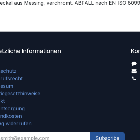
d Deckel aus Messing, verchromt. ABFALL nach EN ISO 809
tzliche Informationen
Ko
nschutz
rufsrecht
essum
riegesetzhinweise
kt
entsorgung
andkosten
ag widerrufen
Subscribe