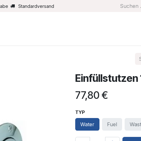
gabe
Standardversand
Boote/Motoren
Farbe/Pflege
Maritimes
Segel
Einfüllstutzen 1
77,80
€
TYP
Water
Fuel
Was