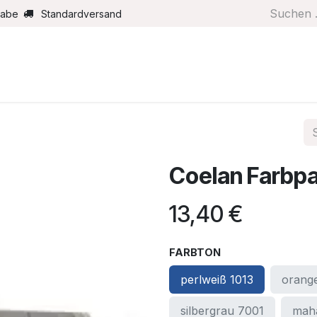
gabe
Standardversand
Boote/Motoren
Farbe/Pflege
Maritimes
Segel
Coelan Farbp
13,40
€
FARBTON
perlweiß 1013
orang
silbergrau 7001
mah