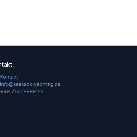
ntakt
Kontakt
info@seesack-yachting.de
+49 7141 8999123