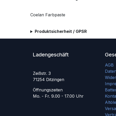
Coelan Farbpaste
Produktsicherheit / GPSR
Ladengeschäft
Gese
AGB
Date
Zeißstr. 3
Wider
71254 Ditzingen
Impr
Öffnungszeiten
Batte
Mo. - Fr. 9.00 - 17.00 Uhr
Konta
Altöl
Vers
Vertr