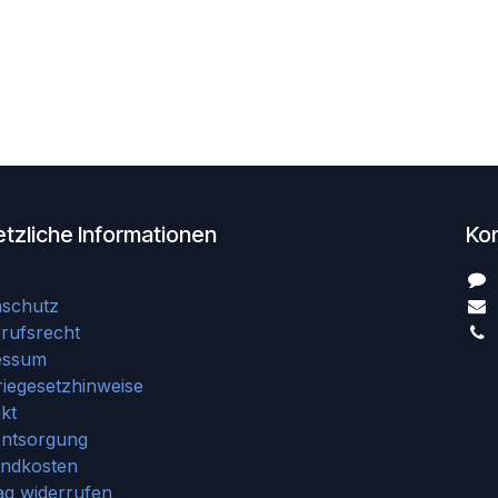
tzliche Informationen
Ko
nschutz
rufsrecht
essum
riegesetzhinweise
kt
entsorgung
andkosten
ag widerrufen