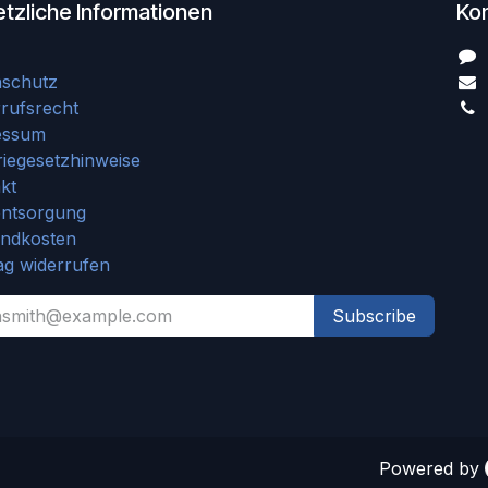
tzliche Informationen
Ko
nschutz
rufsrecht
essum
riegesetzhinweise
kt
entsorgung
andkosten
ag widerrufen
Subscribe
Powered by