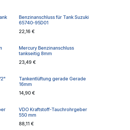
ank
Benzinanschluss für Tank Suzuki
65740-95D01
22,16
€
n
Mercury Benzinanschluss
tankseitig 8mm
23,49
€
/2"
Tankentlüftung gerade Gerade
16mm
14,90
€
ber
VDO Kraftstoff-Tauchrohrgeber
550 mm
88,11
€