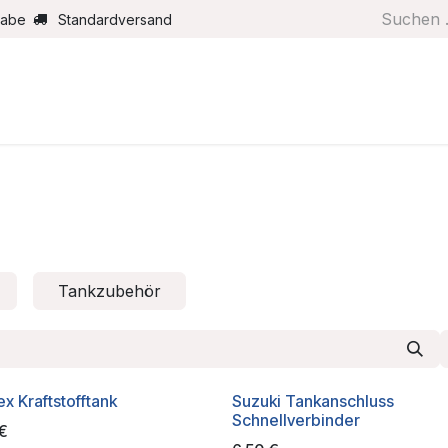
gabe
Standardversand
Boote/Motoren
Farbe/Pflege
Maritimes
Segel
Tankzubehör
x Kraftstofftank
Suzuki Tankanschluss
Schnellverbinder
€