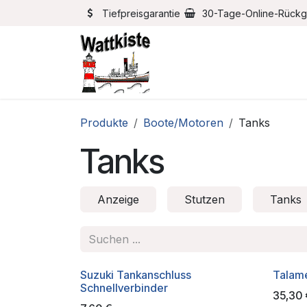
Zum Inhalt springen
Tiefpreisgarantie
30-Tage-Online-Rück
Home
Bootszubehör
Produkte
Boote/Motoren
Tanks
Tanks
Anzeige
Stutzen
Tanks
Suzuki Tankanschluss
Talame
Schnellverbinder
35,30