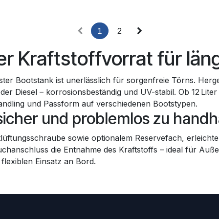
1
2
r Kraftstoffvorrat für lä
er Bootstank ist unerlässlich für sorgenfreie Törns. Herg
der Diesel – korrosionsbeständig und UV-stabil. Ob 12 Liter
 Handling und Passform auf verschiedenen Bootstypen.
 sicher und problemlos zu hand
ntlüftungsschraube sowie optionalem Reservefach, erleicht
lauchanschluss die Entnahme des Kraftstoffs – ideal für A
lexiblen Einsatz an Bord.