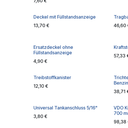
7,60
€
Deckel mit Füllstandsanzeige
Tragba
13,70
€
46,60
Ersatzdeckel ohne
Kraftst
Füllstandsanzeige
57,33
4,90
€
Treibstoffkanister
Tricht
Benzin
12,10
€
38,71
Universal Tankanschluss 5/16"
VDO Kr
700 
3,80
€
98,38