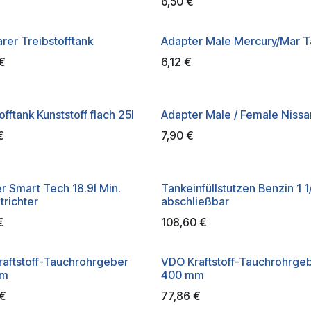
6,50
€
rer Treibstofftank
Adapter Male Mercury/Mar T
€
6,12
€
offtank Kunststoff flach 25l
Adapter Male / Female Nissa
€
7,90
€
er Smart Tech 18.9l Min.
Tankeinfüllstutzen Benzin 1 1
trichter
abschließbar
€
108,60
€
aftstoff-Tauchrohrgeber
VDO Kraftstoff-Tauchrohrge
mm
400 mm
€
77,86
€