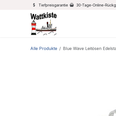
Zum Inhalt springen
Tiefpreisgarantie
30-Tage-Online-Rück
Home
Bootszubehör
Alle Produkte
Blue Wave Leitösen Edelst