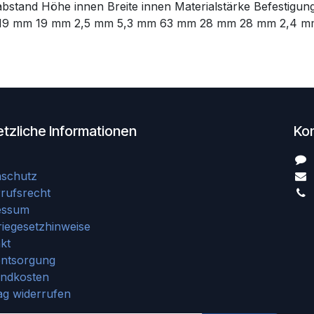
habstand Höhe innen Breite innen Materialstärke Befesti
19 mm 19 mm 2,5 mm 5,3 mm 63 mm 28 mm 28 mm 2,4 m
tzliche Informationen
Ko
nschutz
rufsrecht
essum
riegesetzhinweise
kt
entsorgung
andkosten
ag widerrufen