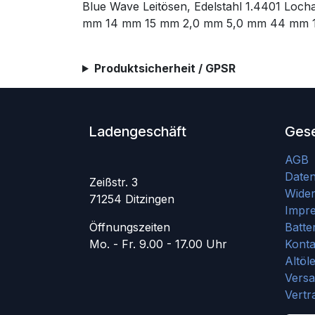
Blue Wave Leitösen, Edelstahl 1.4401 Loc
mm 14 mm 15 mm 2,0 mm 5,0 mm 44 mm 
Produktsicherheit / GPSR
Ladengeschäft
Gese
AGB
Date
Zeißstr. 3
Wider
71254 Ditzingen
Impr
Öffnungszeiten
Batte
Mo. - Fr. 9.00 - 17.00 Uhr
Konta
Altöl
Vers
Vertr