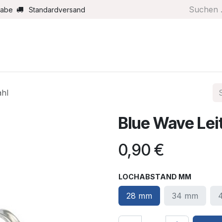
gabe
Standardversand
Boote/Motoren
Farbe/Pflege
Maritimes
Segel
ahl
Blue Wave Lei
0,90
€
LOCHABSTAND MM
28 mm
34 mm