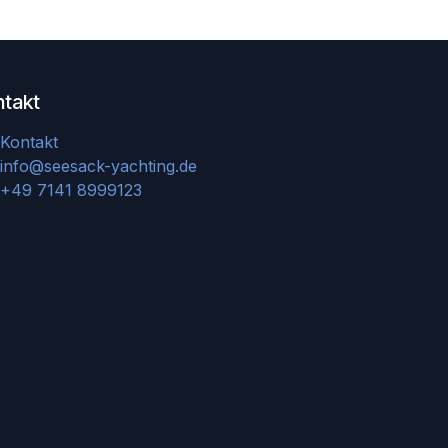
ntakt
Kontakt
info@seesack-yachting.de
+49 7141 8999123