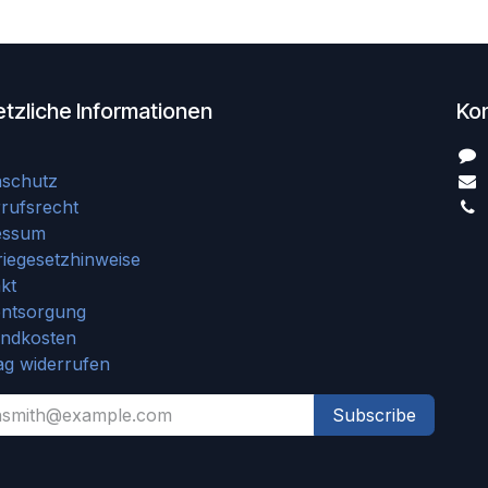
tzliche Informationen
Ko
nschutz
rufsrecht
essum
riegesetzhinweise
kt
entsorgung
andkosten
ag widerrufen
Subscribe