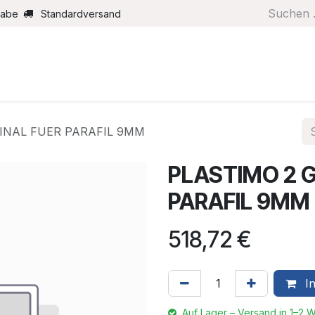
gabe
Standardversand
Boote/Motoren
Farbe/Pflege
Maritimes
Segel
INAL FUER PARAFIL 9MM
PLASTIMO 2 
PARAFIL 9MM
518,72
€
In
Auf Lager – Versand in 1–2 