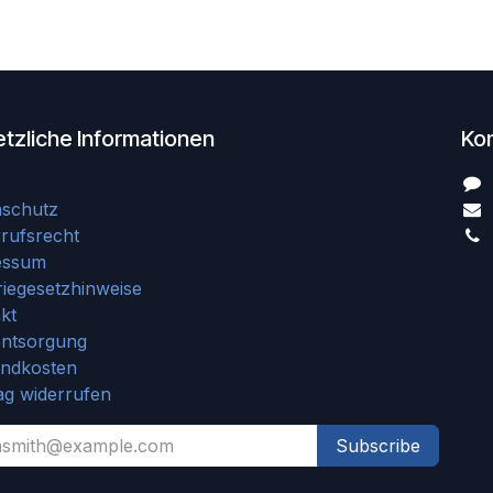
tzliche Informationen
Ko
nschutz
rufsrecht
essum
riegesetzhinweise
kt
entsorgung
andkosten
ag widerrufen
Subscribe