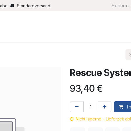
gabe
Standardversand
Boote/Motoren
Farbe/Pflege
Maritimes
Segel
Rescue Syste
93,40
€
In
Nicht lagernd – Lieferzeit a