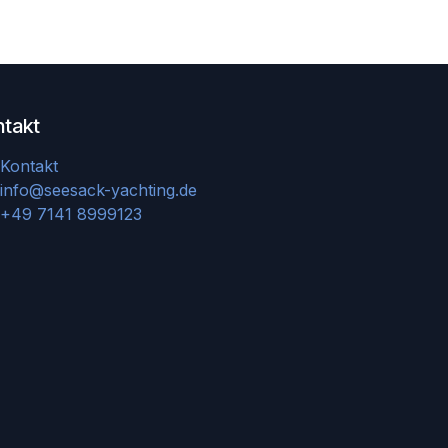
ntakt
Kontakt
info@seesack-yachting.de
+49 7141 8999123