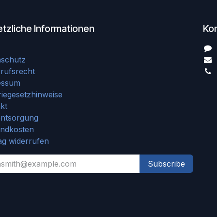
tzliche Informationen
Ko
nschutz
rufsrecht
essum
riegesetzhinweise
kt
entsorgung
andkosten
ag widerrufen
Subscribe