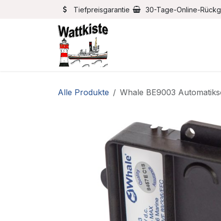
Zum Inhalt springen
Tiefpreisgarantie
30-Tage-Online-Rück
Home
Bootszubehör
Alle Produkte
Whale BE9003 Automatiksc