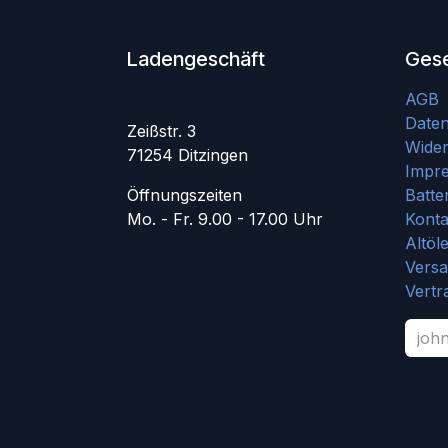
Ladengeschäft
Gese
AGB
Date
Zeißstr. 3
Wider
71254 Ditzingen
Impr
Öffnungszeiten
Batte
Mo. - Fr. 9.00 - 17.00 Uhr
Konta
Altöl
Vers
Vertr