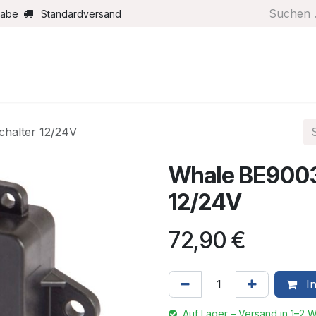
gabe
Standardversand
Boote/Motoren
Farbe/Pflege
Maritimes
Segel
halter 12/24V
Whale BE9003
12/24V
72,90
€
In
Auf Lager – Versand in 1–2 