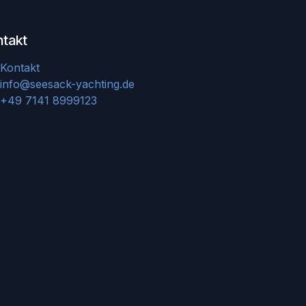
ntakt
Kontakt
info@seesack-yachting.de
+49 7141 8999123