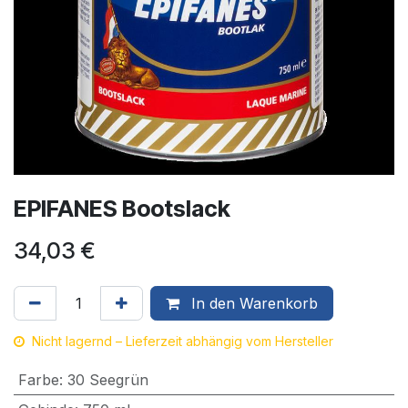
EPIFANES Bootslack
34,03
€
In den Warenkorb
Nicht lagernd – Lieferzeit abhängig vom Hersteller
Farbe
:
30 Seegrün