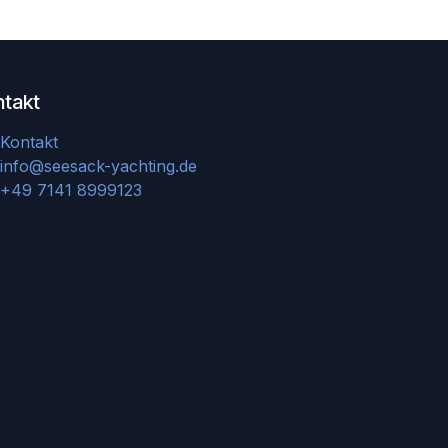
ntakt
Kontakt
info@seesack-yachting.de
+49 7141 8999123