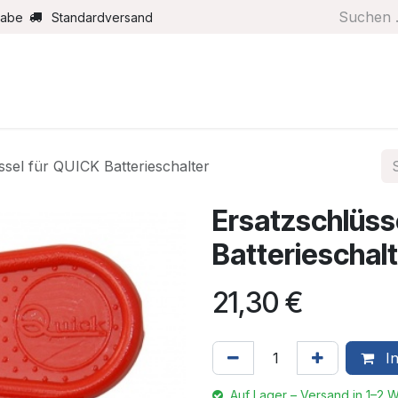
gabe
Standardversand
Boote/Motoren
Farbe/Pflege
Maritimes
Segel
ssel für QUICK Batterieschalter
Ersatzschlüss
Batterieschal
21,30
€
In
Auf Lager – Versand in 1–2 