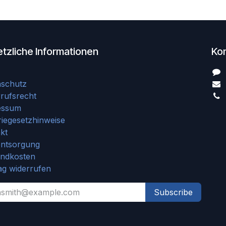
tzliche Informationen
Ko
nschutz
rufsrecht
essum
riegesetzhinweise
kt
entsorgung
andkosten
ag widerrufen
Subscribe