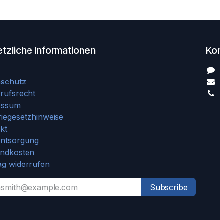
tzliche Informationen
Ko
nschutz
rufsrecht
essum
riegesetzhinweise
kt
entsorgung
andkosten
ag widerrufen
Subscribe