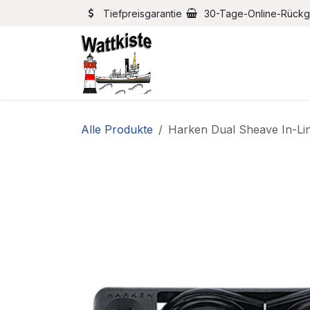
Zum Inhalt springen
Tiefpreisgarantie
30-Tage-Online-Rück
Home
Bootszubehör
Alle Produkte
Harken Dual Sheave In-Lin