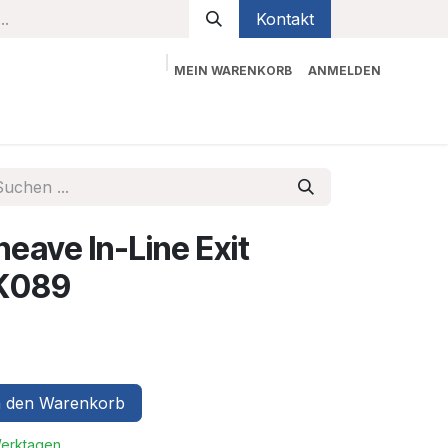
Kontakt
MEIN WARENKORB
ANMELDEN
bekleidung
Sicherheit
Kontaktieren Sie uns
eave In-Line Exit
HK089
 den Warenkorb
Werktagen