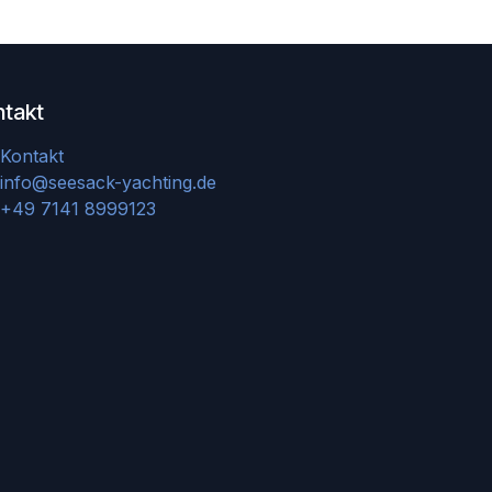
ntakt
Kontakt
info@seesack-yachting.de
+49 7141 8999123