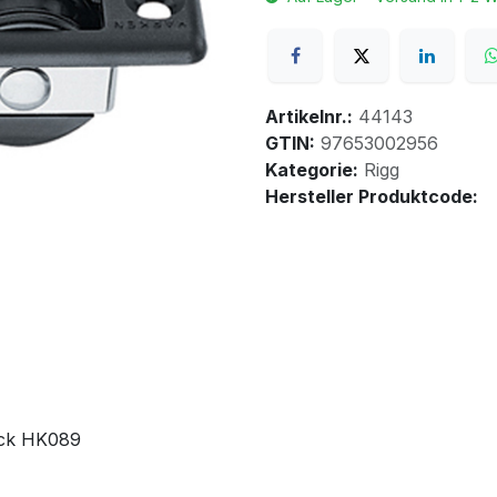
Artikelnr.:
44143
GTIN:
97653002956
Kategorie:
Rigg
Hersteller Produktcode:
lock HK089