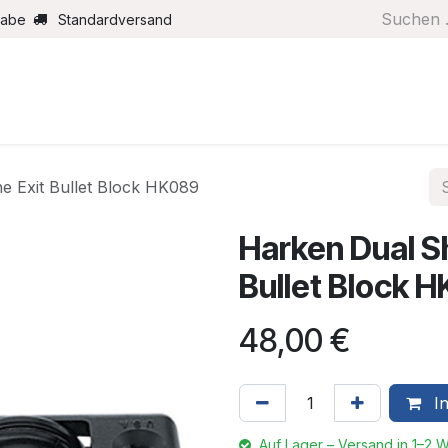
gabe
Standardversand
Boote/Motoren
Farbe/Pflege
Maritimes
Segel
e Exit Bullet Block HK089
Harken Dual Sh
Bullet Block 
48,00
€
In
Auf Lager – Versand in 1–2 