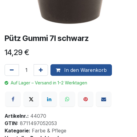
Pütz Gummi 7l schwarz
14,29
€
In den Warenkorb
Auf Lager – Versand in 1–2 Werktagen
Artikelnr.:
44070
GTIN:
8711497052053
Kategorie:
Farbe & Pflege